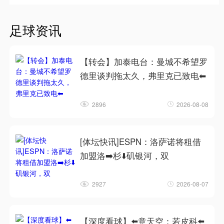
足球资讯
【转会】加泰电台：曼城不希望罗
德里谈判拖太久，弗里克已致电⬅
2896
2026-08-08
[体坛快讯]ESPN：洛萨诺将租借
加盟洛➡️杉⬇️矶银河，双
2927
2026-08-07
【深度看球】⬅️意天空：若皮科⬅️