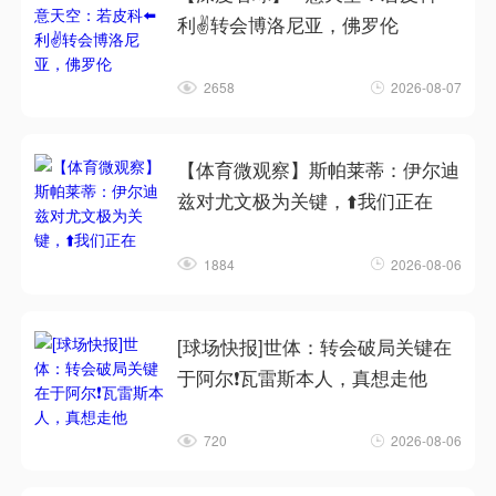
利✌️转会博洛尼亚，佛罗伦
2658
2026-08-07
【体育微观察】斯帕莱蒂：伊尔迪
兹对尤文极为关键，⬆️我们正在
1884
2026-08-06
[球场快报]世体：转会破局关键在
于阿尔❗瓦雷斯本人，真想走他
720
2026-08-06