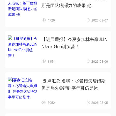
斯是团队❗努✌️力的成果 他
4720
2026-08-07
【进展通报】今夏参加林书豪JLIN
N✨extGen训练营！
1151
2026-08-06
[要点汇总]名嘴：尽管错失詹姆斯
但是热火⚾得到字母哥仍是休
3052
2026-08-05