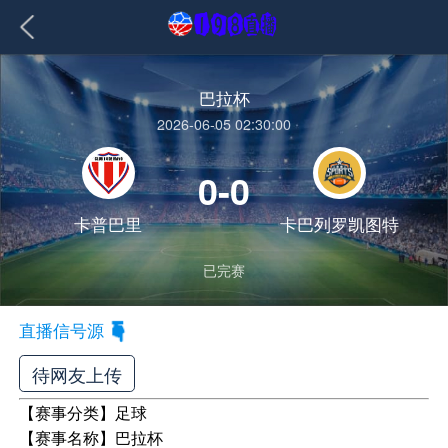
巴拉杯
2026-06-05 02:30:00
0-0
卡普巴里
卡巴列罗凯图特
已完赛
直播信号源
待网友上传
【赛事分类】
足球
【赛事名称】
巴拉杯