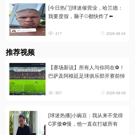
[今日热门]球迷催营业，哈兰德：
我要度假，脑子⚾都快炸了⬅️
217
2026-08-04
推荐视频
【赛场新说】所有人与你同在⚽！
巴萨及阿根廷足球俱乐部开赛前悼
507
2026-08-09
[球迷热播]小豌豆：我从来不觉得
C罗傲⚽慢，他一直在打破所有