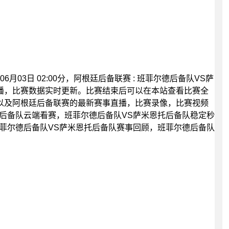
6月03日 02:00分，阿根廷后备联赛 : 班菲尔德后备队VS萨
播，比赛数据实时更新。比赛结束后可以在本站查看比赛全
以及阿根廷后备联赛的最新赛事直播，比赛录像，比赛视频
后备队云端看赛，班菲尔德后备队VS萨米恩托后备队稳定秒
菲尔德后备队VS萨米恩托后备队赛事回顾，班菲尔德后备队