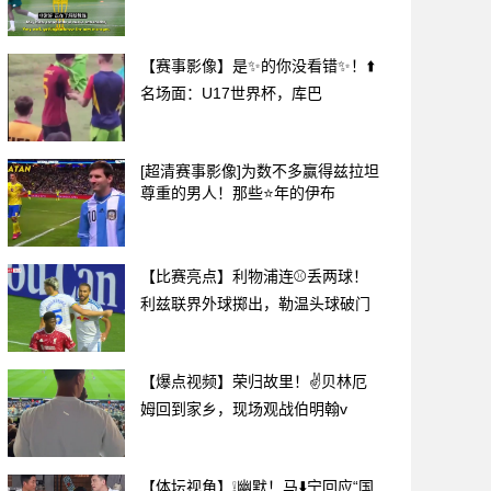
【赛事影像】是✨的你没看错✨！⬆️
名场面：U17世界杯，库巴
[超清赛事影像]为数不多赢得兹拉坦
尊重的男人！那些⭐年的伊布
【比赛亮点】利物浦连⚾丢两球！
利兹联界外球掷出，勒温头球破门
【爆点视频】荣归故里！✌️贝林厄
姆回到家乡，现场观战伯明翰v
【体坛视角】❕幽默！马⬇️宁回应“国