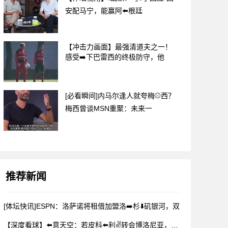
安配马宁，能赢阿⬅️根廷
【冲击力画面】最强清道夫之一！
感受➡️下巴雷西的终极防守，他
[必看瞬间]内马尔逢人就夸梅⚾西？
梅西曾谈MSN重聚：未来一
推荐新闻
[体坛快讯]ESPN：洛萨诺将租借加盟洛➡️杉⬇️矶银河，双
【深度看球】⬅️意天空：若皮科⬅️利✌️转会博洛尼亚，佛罗伦