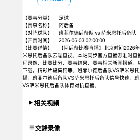
【赛事分类】
足球
【赛事名称】
阿后备
【对阵球队】
班菲尔德后备队 vs 萨米恩托后备队
【开赛时间】
2026-06-03 02:00:00
【比赛详情】
【阿后备比赛直播】北京时间2026年0
米恩托后备队云端直视。本站同步官方直播源准时直
程录像、比赛比分、赛事结果、赛事相关新闻报道，
下载，精彩片段集锦等。班菲尔德后备队VS萨米恩托
播，班菲尔德后备队VS萨米恩托后备队信号快速，班
VS萨米恩托后备队体育对抗直播。
相关视频
交鋒录像