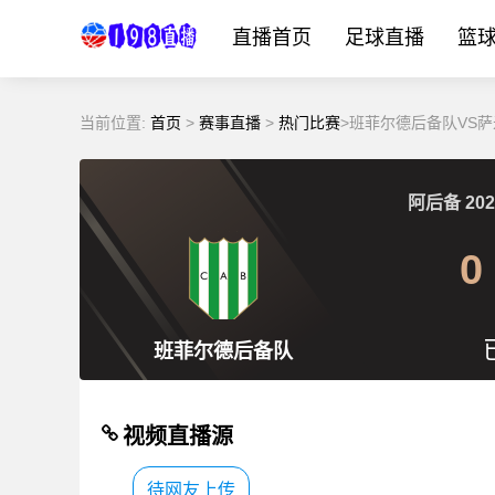
直播首页
足球直播
篮
当前位置:
首页
>
赛事直播
>
热门比赛
>班菲尔德后备队VS萨
阿后备
202
0
班菲尔德后备队
视频直播源
待网友上传